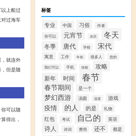
可以上船过
标签
只对过海车
习俗
专业
中国
作者
冬天
元宵节
你可以
农历
宋代
唐代
冬季
学校
寓意
工作
很多人
您的
年初
重，就连外
攻略
手机
我们可以
技能
善，但是随
春节
新年
时间
春节期间
是一个
梦幻西游
游戏
汤圆
温度
的人
疫情
的是
礼物
，你可以随
自己的
红包
计算得出，
英语
考试
诗人
还不
都是
诗词
费用