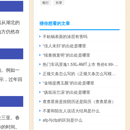
银行
长辈
船从湖北的
猜你想看的文章
地方仍然存
不粘锅表面的涂层有害吗
“佳人未归”的出处是哪里
“续膏挑复明”的出处是哪里
热门车讯景逸1.5XL-AMT上市 售价6.99-8.69万元
的。例如一
正规欠条怎么写的（正规欠条怎么写模板）
示，过年回
“金辂提携玉颜”的出处是哪里
“疡垢浴兰汤”的出处是哪里
查查星座是按阴历还是阳历（查查星座）
不要和陌生人说话大结局是什么
去三亚。春
afp与cfp的区别是什么
待的时间。