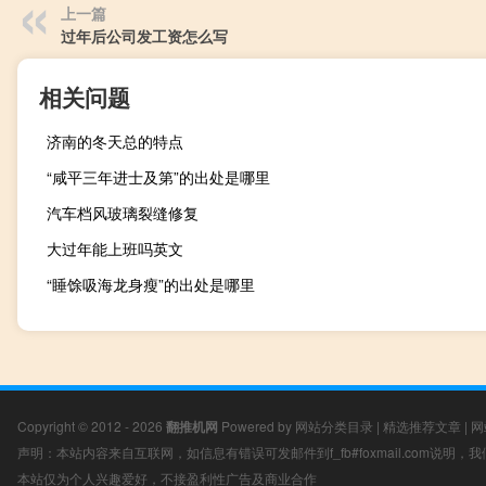
上一篇
过年后公司发工资怎么写
相关问题
济南的冬天总的特点
“咸平三年进士及第”的出处是哪里
汽车档风玻璃裂缝修复
大过年能上班吗英文
“睡馀吸海龙身瘦”的出处是哪里
Copyright © 2012 - 2026
翻推机网
Powered by
网站分类目录
|
精选推荐文章
|
网
声明：本站内容来自互联网，如信息有错误可发邮件到f_fb#foxmail.com说明
本站仅为个人兴趣爱好，不接盈利性广告及商业合作