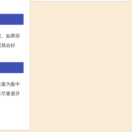
候。如果琼
况就会好
徙最为集中
者尽量避开