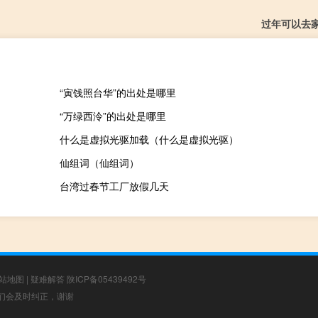
过年可以去
“寅饯照台华”的出处是哪里
“万绿西泠”的出处是哪里
什么是虚拟光驱加载（什么是虚拟光驱）
仙组词（仙组词）
台湾过春节工厂放假几天
站地图
|
疑难解答
陕ICP备05439492号
，我们会及时纠正，谢谢