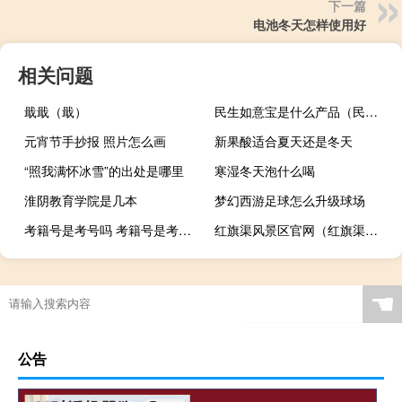
下一篇
电池冬天怎样使用好
相关问题
戢戢（戢）
民生如意宝是什么产品（民生如意宝申购是什么意思）
元宵节手抄报 照片怎么画
新果酸适合夏天还是冬天
“照我满怀冰雪”的出处是哪里
寒湿冬天泡什么喝
淮阴教育学院是几本
梦幻西游足球怎么升级球场
考籍号是考号吗 考籍号是考生号吗
红旗渠风景区官网（红旗渠风景区）
☚
公告