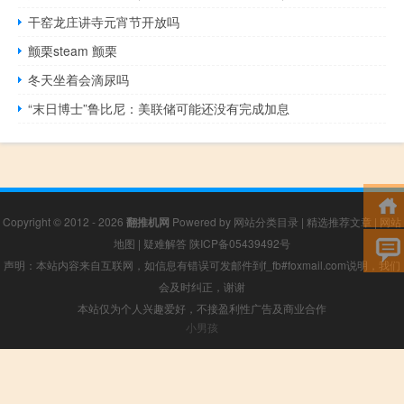
干窑龙庄讲寺元宵节开放吗
颤栗steam 颤栗
冬天坐着会滴尿吗
“末日博士”鲁比尼：美联储可能还没有完成加息
Copyright © 2012 - 2026
翻推机网
Powered by
网站分类目录
|
精选推荐文章
|
网站
地图
|
疑难解答
陕ICP备05439492号
声明：本站内容来自互联网，如信息有错误可发邮件到f_fb#foxmail.com说明，我们
会及时纠正，谢谢
本站仅为个人兴趣爱好，不接盈利性广告及商业合作
小男孩