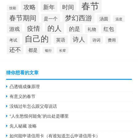
春节
攻略
新年
时间
技能
梦幻西游
春节期间
是一个
汤圆
温度
的人
疫情
的是
游戏
红包
礼物
自己的
诗人
英语
诗词
考试
费用
还不
都是
银行
长辈
猜你想看的文章
凸透镜成像原理
有意义的春节
没钱过年怎么跟父母说话
“人生愁恨何能免”的出处是哪里
先人秘藏 攻略
如何能申请信用卡（有谁知道怎么申请信用卡）