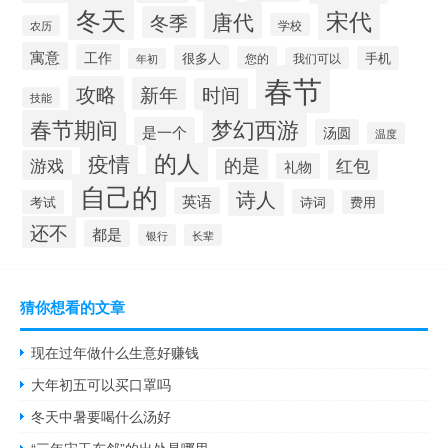
冬天
宋代
唐代
冬季
学校
农历
寓意
工作
很多人
您的
手机
我们可以
年初
春节
攻略
新年
时间
技能
梦幻西游
春节期间
是一个
汤圆
温度
的人
疫情
的是
游戏
红包
礼物
自己的
诗人
英语
诗词
考试
费用
还不
都是
银行
长辈
猜你想看的文章
现在过年做什么生意好赚钱
大年初五可以买口罩吗
冬天中暑要喝什么汤好
“三年宋玉东邻”的出处是哪里