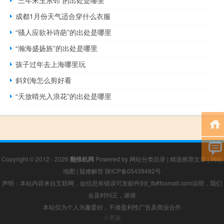
成都1月份天气适合穿什么衣服
“骚人应欲补诗葩”的出处是哪里
“瀚海盛扬旌”的出处是哪里
孩子过年去上海哪里玩
斜刘海怎么剪好看
“天放晴光入浪花”的出处是哪里
Copyright © 2012 - 2026
翻推机网
Powered by
网站分类目录
|
精选推荐文章
|
网站
地图
|
疑难解答
陕ICP备05439492号
声明：本站内容来自互联网，如信息有错误可发邮件到f_fb#foxmail.com说明，我们
会及时纠正，谢谢
本站仅为个人兴趣爱好，不接盈利性广告及商业合作
小男孩