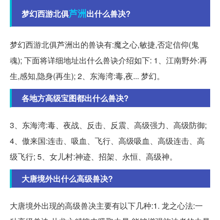
芦洲
梦幻西游北俱
出什么兽决?
梦幻西游北俱芦洲出的兽诀有:魔之心,敏捷,否定信仰(鬼
魂); 下面将详细地址出什么兽诀介绍如下: 1、江南野外:再
生,感知,隐身(再生); 2、东海湾:毒,夜... 梦幻。
各地方高级宝图都出什么兽决?
3、东海湾:毒、夜战、反击、反震、高级强力、高级防御;
4、傲来国:连击、吸血、飞行、高级吸血、高级连击、高
级飞行; 5、女儿村:神迹、招架、永恒、高级神。
大唐境外出什么高级兽决?
大唐境外出现的高级兽决主要有以下几种:1. 龙之心法:一