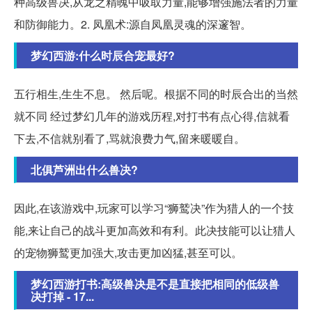
种高级兽决,从龙之精魄中吸取力量,能够增强施法者的力量
和防御能力。2. 凤凰术:源自凤凰灵魂的深邃智。
梦幻西游:什么时辰合宠最好?
五行相生,生生不息。 然后呢。根据不同的时辰合出的当然
就不同 经过梦幻几年的游戏历程,对打书有点心得,信就看
下去,不信就别看了,骂就浪费力气,留来暖暖自。
北俱芦洲出什么兽决?
因此,在该游戏中,玩家可以学习“狮鹫决”作为猎人的一个技
能,来让自己的战斗更加高效和有利。此决技能可以让猎人
的宠物狮鹫更加强大,攻击更加凶猛,甚至可以。
梦幻西游打书:高级兽决是不是直接把相同的低级兽
决打掉 - 17...