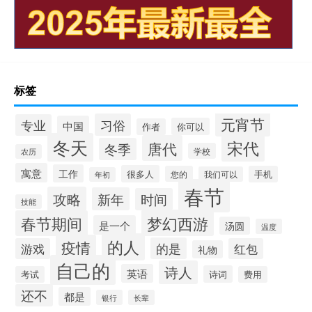
标签
元宵节
习俗
专业
中国
你可以
作者
冬天
宋代
唐代
冬季
学校
农历
寓意
工作
很多人
您的
手机
我们可以
年初
春节
攻略
新年
时间
技能
梦幻西游
春节期间
是一个
汤圆
温度
的人
疫情
的是
游戏
红包
礼物
自己的
诗人
英语
诗词
考试
费用
还不
都是
银行
长辈