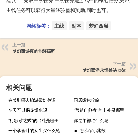
建议: 1. 完成主线任务:主线任务是游戏中的核心任务,完成
主线任务可以获得大量经验值和奖励,同时也可。
网络标签：
主线
副本
梦幻西游
上一篇
梦幻西游真的能降级吗
下一篇
梦幻西游永恒兽决功效
相关问题
春节到哪去旅游最好英语
同居暧昧攻略
冬天可以喝花瓣水吗
“芎芷自煎煮”的出处是哪里
“行歌紫芝秀”的出处是哪里
你过年都吃什么呢
一个学会计的女生买什么笔记本电脑 适合女生用的笔记本
pdf怎么缩小兆数