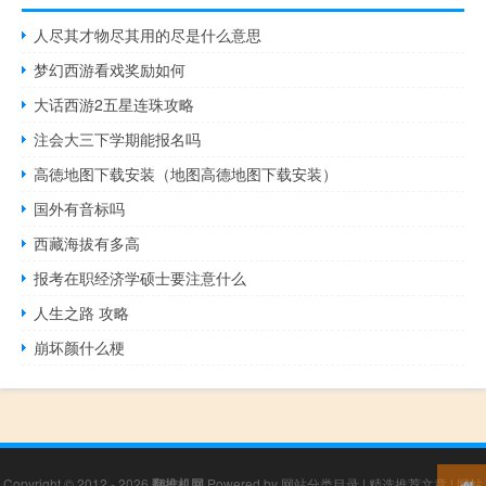
人尽其才物尽其用的尽是什么意思
梦幻西游看戏奖励如何
大话西游2五星连珠攻略
注会大三下学期能报名吗
高徳地图下载安装（地图高德地图下载安装）
国外有音标吗
西藏海拔有多高
报考在职经济学硕士要注意什么
人生之路 攻略
崩坏颜什么梗
Copyright © 2012 - 2026
翻推机网
Powered by
网站分类目录
|
精选推荐文章
|
网站