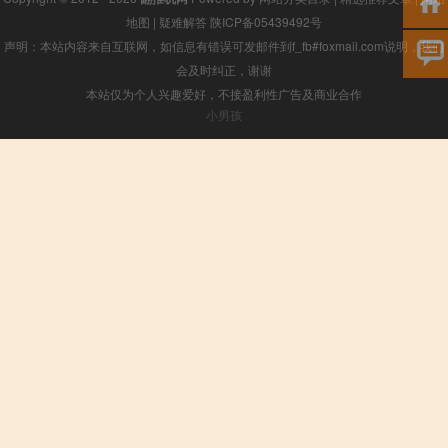
地图
|
疑难解答
陕ICP备05439492号
声明：本站内容来自互联网，如信息有错误可发邮件到f_fb#foxmail.com说明，我们
会及时纠正，谢谢
本站仅为个人兴趣爱好，不接盈利性广告及商业合作
小男孩