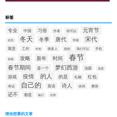
标签
元宵节
习俗
专业
中国
你可以
作者
冬天
宋代
唐代
冬季
学校
农历
寓意
工作
很多人
您的
手机
我们可以
年初
春节
攻略
新年
时间
技能
梦幻西游
春节期间
是一个
汤圆
温度
的人
疫情
的是
游戏
红包
礼物
自己的
诗人
英语
诗词
考试
费用
还不
都是
银行
长辈
猜你想看的文章