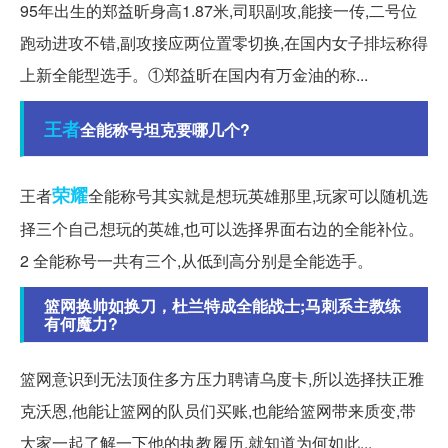
95年出生的郑益昕身高1.87米,司职副攻,能接一传,二号位
跑动进攻不错,副攻接应两位置零切换,在国内女子排坛称得
上新全能型选手。①郑益昕在国内有万金油的称...
王者
全能称号坦克要哪几个?
荣耀
王者
全能称号其实就是想玩英雄那里,玩家可以随机选
择三个自己想玩的英雄,也可以选择界面右边的全能补位。
2 全能称号一共有三个,从低到高分别是全能选手。
篮网换帅如换刀，杜兰特成全能战士;马刺系主教练
有何魔力?
篮网意识到无法顶住多方压力聘请乌度卡,所以选择扶正雅
克沃恩,他能让篮网的队员们买账,也能给篮网带来质变,带
大家一起了解一下他的执教履历,就知道为何如此...