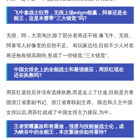
飞牛拿战士狂秀，无痕上场edgm能赢，阿泰还是全
能王，这是本赛季“三大错觉”吗?
无痕、阿... 大浪淘沙,除了部分老将还不错,像飞牛、无痕、
阿泰等人好像变的后劲不足。 有玩家总结,目前不少人对老
将还抱有很高期待,形成了一些错觉,“三大错觉”。
中国女排史上的全能战士和最强接应，周苏红现在
还在执教吗?
周苏红退役后并没有选择执教,而是走上了仕途,目前是共青
团浙江省委副书记、浙江省青联副主席。 陈忠和入主中国
女排以后,周苏红就成了中国女排主力接应,为中...
王者荣耀嬴政即将重做，强度与技能被战士化，成
为峡谷中的全能王，本次重做你如何看待?