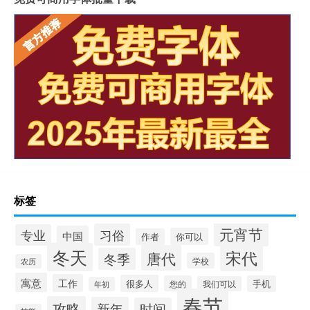
标签
元宵节
习俗
专业
中国
你可以
作者
冬天
宋代
唐代
冬季
学校
农历
寓意
工作
很多人
您的
手机
我们可以
年初
春节
攻略
新年
时间