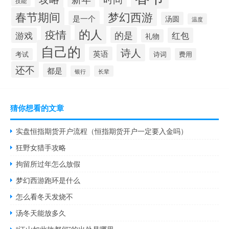
技能
梦幻西游
春节期间
是一个
汤圆
温度
的人
疫情
的是
游戏
红包
礼物
自己的
诗人
英语
诗词
考试
费用
还不
都是
银行
长辈
猜你想看的文章
实盘恒指期货开户流程（恒指期货开户一定要入金吗）
狂野女猎手攻略
拘留所过年怎么放假
梦幻西游跑环是什么
怎么看冬天发烧不
汤冬天能放多久