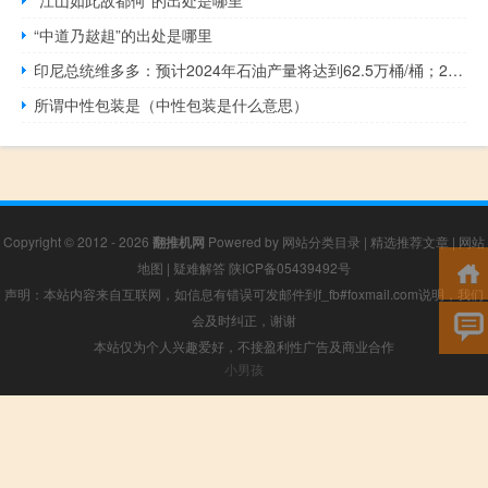
“江山如此故都何”的出处是哪里
“中道乃趑趄”的出处是哪里
印尼总统维多多：预计2024年石油产量将达到62.5万桶/桶；2024年天然气产量将达到103万桶/日的油当量
所谓中性包装是（中性包装是什么意思）
Copyright © 2012 - 2026
翻推机网
Powered by
网站分类目录
|
精选推荐文章
|
网站
地图
|
疑难解答
陕ICP备05439492号
声明：本站内容来自互联网，如信息有错误可发邮件到f_fb#foxmail.com说明，我们
会及时纠正，谢谢
本站仅为个人兴趣爱好，不接盈利性广告及商业合作
小男孩