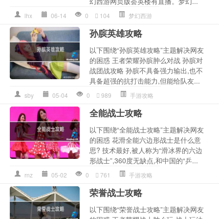
幻西游网页版荟英楼有直播。梦幻...
lhx
06-14
0
104
梦幻西游
孙膑英雄攻略
以下围绕“孙膑英雄攻略”主题解决网友
的困惑 王者荣耀孙膑肿么对战 孙膑对
战团战攻略 孙膑不具备强力输出,也不
具备超强的抗打击能力,但能给队友...
sby
05-04
0
989
手游攻略
全能战士攻略
以下围绕“全能战士攻略”主题解决网友
的困惑 花滑全能六边形战士是什么意
思? 技术最好,被人称为“滑冰界的六边
形战士”,360度无缺点,和中国的“乒...
rnz
05-02
0
761
手游攻略
荣誉战士攻略
以下围绕“荣誉战士攻略”主题解决网友