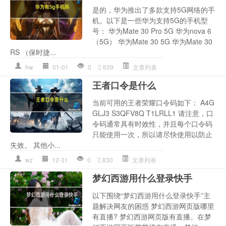
是的，华为推出了多款支持5G网络的手
机。以下是一些华为支持5G的手机型
号： 华为Mate 30 Pro 5G 华为nova 6
（5G） 华为Mate 30 5G 华为Mate 30
RS （保时捷...
hw
01-01
0
639
文章列表
王者口令是什么
当前可用的王者荣耀口令码如下： A4G
GLJ3 S3QFV8Q T1LRLL1 请注意，口
令码通常具有时效性，并且每个口令码
只能使用一次，所以请尽快使用以防止
失效。 其他小...
wz
12-31
0
830
文章列表
梦幻西游用什么登录快手
以下围绕“梦幻西游用什么登录快手”主
题解决网友的困惑 梦幻西游网页版哪里
有直播? 梦幻西游网页版有直播。在梦