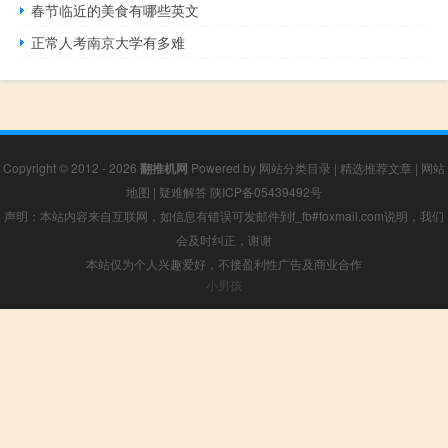
春节临近的美食有哪些英文
正常人考南京大学有多难
Copyright © 2012 - 2026
翻推机网
Powered by
网站分类目录
|
精选推荐文章
|
网站
地图
|
疑难解答
陕ICP备05439492号
声明：本站内容来自互联网，如信息有错误可发邮件到f_fb#foxmail.com说明，我们
会及时纠正，谢谢
本站仅为个人兴趣爱好，不接盈利性广告及商业合作
小男孩