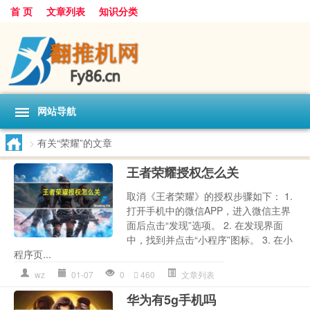
首 页
文章列表
知识分类
网站导航
>
有关“荣耀”的文章
王者荣耀授权怎么关
取消《王者荣耀》的授权步骤如下： 1.
打开手机中的微信APP，进入微信主界
面后点击“发现”选项。 2. 在发现界面
中，找到并点击“小程序”图标。 3. 在小
程序页...
wz
01-07
0
460
文章列表
华为有5g手机吗