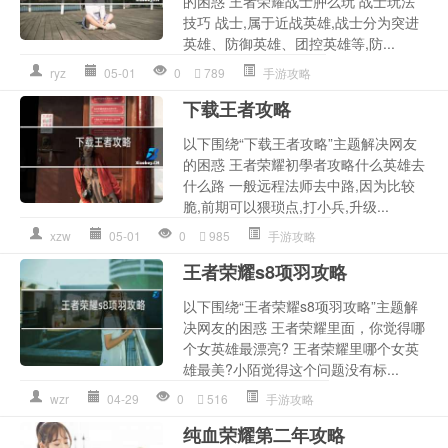
的困惑 王者荣耀战士肿么玩 战士玩法
技巧 战士,属于近战英雄,战士分为突进
英雄、防御英雄、团控英雄等,防...
ryz
05-01
0
789
手游攻略
下载王者攻略
以下围绕“下载王者攻略”主题解决网友
的困惑 王者荣耀初學者攻略什么英雄去
什么路 一般远程法师去中路,因为比较
脆,前期可以猥琐点,打小兵,升级...
xzw
05-01
0
985
手游攻略
王者荣耀s8项羽攻略
以下围绕“王者荣耀s8项羽攻略”主题解
决网友的困惑 王者荣耀里面，你觉得哪
个女英雄最漂亮? 王者荣耀里哪个女英
雄最美?小陌觉得这个问题没有标...
wzr
04-29
0
516
手游攻略
纯血荣耀第二年攻略