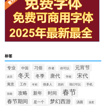
标签
元宵节
习俗
专业
中国
你可以
作者
冬天
宋代
唐代
冬季
学校
农历
寓意
工作
很多人
您的
手机
我们可以
年初
春节
攻略
新年
时间
技能
梦幻西游
春节期间
是一个
汤圆
温度