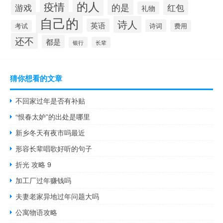
的人
疫情
的是
游戏
红包
礼物
自己的
诗人
英语
诗词
考试
费用
还不
都是
银行
长辈
猜你想看的文章
不回家过年是否有补贴
“恨春太妒”的出处是哪里
新乡冬天有夜市吗最近
形容长辈唱歌好听的句子
折光 攻略 9
加工厂过年赚钱吗
夫妻老家异地过年问题大吗
公寓物语攻略