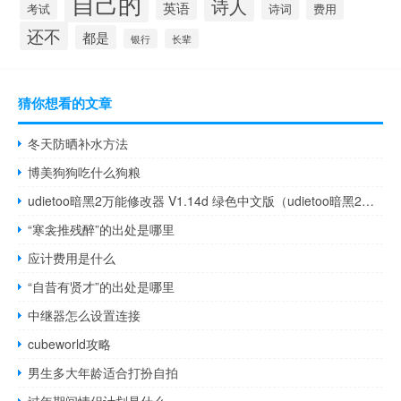
自己的
诗人
英语
诗词
考试
费用
还不
都是
银行
长辈
猜你想看的文章
冬天防晒补水方法
博美狗狗吃什么狗粮
udietoo暗黑2万能修改器 V1.14d 绿色中文版（udietoo暗黑2万能修改器 V1.14d 绿色中文版功能简介）
“寒衾推残醉”的出处是哪里
应计费用是什么
“自昔有贤才”的出处是哪里
中继器怎么设置连接
cubeworld攻略
男生多大年龄适合打扮自拍
过年期间情侣计划是什么