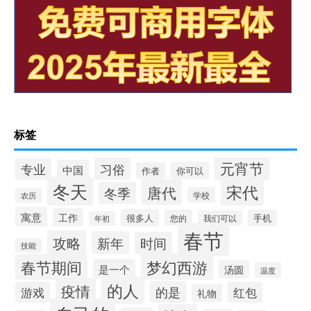
标签
元宵节
习俗
专业
中国
你可以
作者
冬天
宋代
唐代
冬季
学校
农历
寓意
工作
很多人
您的
手机
我们可以
年初
春节
攻略
新年
时间
技能
梦幻西游
春节期间
是一个
汤圆
温度
的人
疫情
的是
游戏
红包
礼物