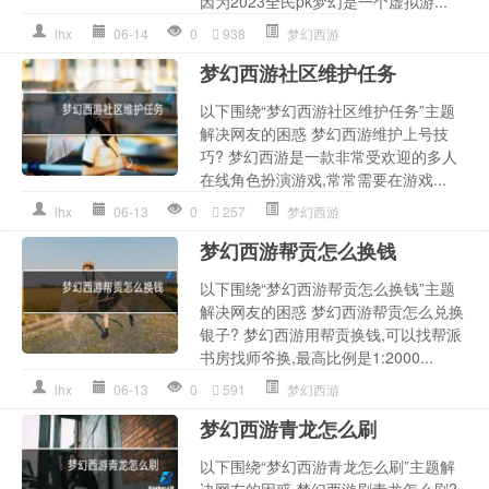
因为2023全民pk梦幻是一个虚拟游...
lhx
06-14
0
938
梦幻西游
梦幻西游社区维护任务
以下围绕“梦幻西游社区维护任务”主题
解决网友的困惑 梦幻西游维护上号技
巧? 梦幻西游是一款非常受欢迎的多人
在线角色扮演游戏,常常需要在游戏...
lhx
06-13
0
257
梦幻西游
梦幻西游帮贡怎么换钱
以下围绕“梦幻西游帮贡怎么换钱”主题
解决网友的困惑 梦幻西游帮贡怎么兑换
银子? 梦幻西游用帮贡换钱,可以找帮派
书房找师爷换,最高比例是1:2000...
lhx
06-13
0
591
梦幻西游
梦幻西游青龙怎么刷
以下围绕“梦幻西游青龙怎么刷”主题解
决网友的困惑 梦幻西游刷青龙怎么刷?