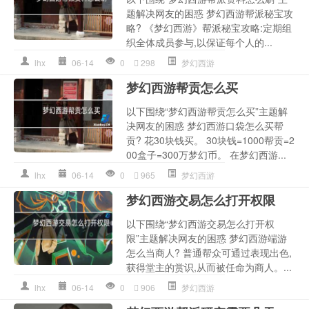
题解决网友的困惑 梦幻西游帮派秘宝攻
略? 《梦幻西游》帮派秘宝攻略:定期组
织全体成员参与,以保证每个人的...
lhx
06-14
0
298
梦幻西游
梦幻西游帮贡怎么买
以下围绕“梦幻西游帮贡怎么买”主题解
决网友的困惑 梦幻西游口袋怎么买帮
贡? 花30块钱买。 30块钱=1000帮贡=2
00盒子=300万梦幻币。 在梦幻西游...
lhx
06-14
0
965
梦幻西游
梦幻西游交易怎么打开权限
以下围绕“梦幻西游交易怎么打开权
限”主题解决网友的困惑 梦幻西游端游
怎么当商人? 普通帮众可通过表现出色,
获得堂主的赏识,从而被任命为商人。...
lhx
06-14
0
906
梦幻西游