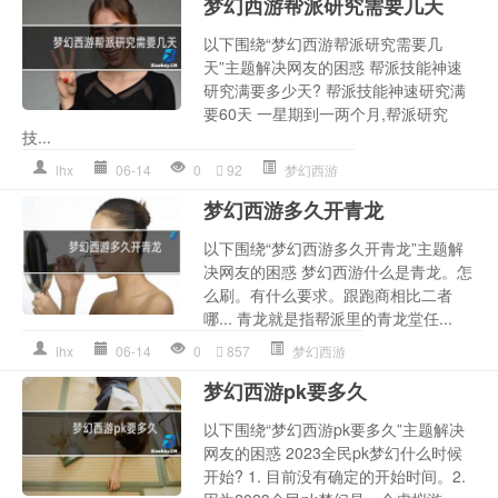
梦幻西游帮派研究需要几天
以下围绕“梦幻西游帮派研究需要几
天”主题解决网友的困惑 帮派技能神速
研究满要多少天? 帮派技能神速研究满
要60天 一星期到一两个月,帮派研究
技...
lhx
06-14
0
92
梦幻西游
梦幻西游多久开青龙
以下围绕“梦幻西游多久开青龙”主题解
决网友的困惑 梦幻西游什么是青龙。怎
么刷。有什么要求。跟跑商相比二者
哪... 青龙就是指帮派里的青龙堂任...
lhx
06-14
0
857
梦幻西游
梦幻西游pk要多久
以下围绕“梦幻西游pk要多久”主题解决
网友的困惑 2023全民pk梦幻什么时候
开始? 1. 目前没有确定的开始时间。2.