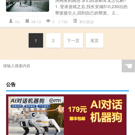
1. 登录游戏之后,找长安城510,230出的
帮派接引人,回到自己的帮派。 2...
lhx
06-13
0
742
梦幻西游
1
2
下一页
尾页
☚
公告