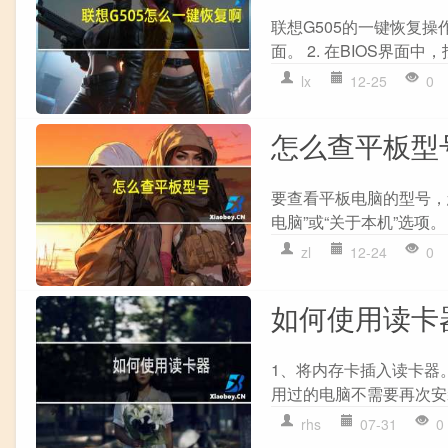
联想G505的一键恢复操作
面。 2. 在BIOS界面中，找到“S
lx
12-25
0
怎么查平板型
要查看平板电脑的型号，您
电脑”或“关于本机”选项。
zl
12-24
0
如何使用读卡
1、将内存卡插入读卡器
用过的电脑不需要再次安装
rhs
07-31
0