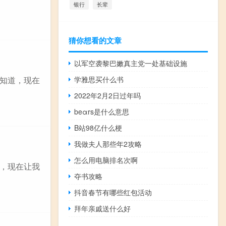
银行
长辈
猜你想看的文章
以军空袭黎巴嫩真主党一处基础设施
知道，现在
学雅思买什么书
2022年2月2日过年吗
beαrs是什么意思
B站98亿什么梗
我做夫人那些年2攻略
怎么用电脑排名次啊
，现在让我
夺书攻略
抖音春节有哪些红包活动
拜年亲戚送什么好