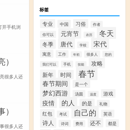
标签
习俗
专业
中国
作者
打开手机浏
冬天
元宵节
你可以
农历
宋代
唐代
冬季
学校
寓意
工作
很多人
您的
年初
亮）
攻略
手机
我们可以
技能
春节
新年
时间
亮很多人还
春节期间
是一个
梦幻西游
游戏
汤圆
温度
的人
疫情
的是
礼物
事）
自己的
红包
英语
考试
诗人
还不
都是
诗词
费用
事很多人还