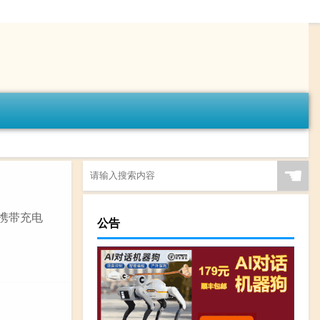
☚
或携带充电
公告