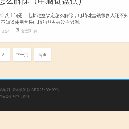
怎么解除（电脑键盘锁）
答以上问题，电脑键盘锁定怎么解除，电脑键盘锁很多人还不知
知道使用苹果电脑的朋友有没有遇到...
24
文章列表
2
下一页
尾页
站地图
|
疑难解答
陕ICP备05439492号
，我们会及时纠正，谢谢