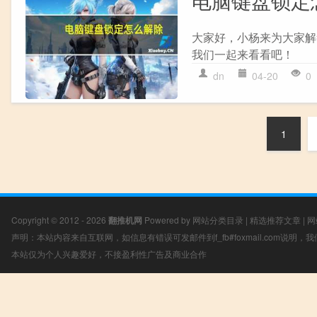
电脑键盘锁定
大家好，小杨来为大家解
我们一起来看看吧！ 不
dn
04-20
0
1
Copyright © 2012 - 2026
翻推机网
Powered by
网站分类目录
|
精选推荐文章
|
网
声明：本站内容来自互联网，如信息有错误可发邮件到f_fb#foxmail.com说明
本站仅为个人兴趣爱好，不接盈利性广告及商业合作