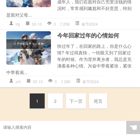
成年人，我们在面对自己兜里没钱的情
况时，常常感到尴尬和不好意思，特别
是面对父母...
lrg
02-10
0
258
春节2024
今年回家过年的心情如何
快过年了，在回家的路上，你是什么心
情? 年过得真快，一转眼又到了回家过
年的时候。作为背井离乡者，我总是充
满着各种心情。兴奋中带着紧张，紧张
中带着渴...
jnh
02-10
0
280
春节2024
1
2
下一页
尾页
☚