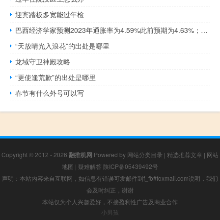
迎宾踏板多宽能过年检
巴西经济学家预测2023年通胀率为4.59%此前预期为4.63%；2024年通胀率为3.92此前预期为3.91
“天放晴光入浪花”的出处是哪里
龙域守卫神殿攻略
“更使逢荒歉”的出处是哪里
春节有什么外号可以写
Copyright © 2012 - 2026
翻推机网
Powered by
网站分类目录
|
精选推荐文章
|
网站
地图
|
疑难解答
陕ICP备05439492号
声明：本站内容来自互联网，如信息有错误可发邮件到f_fb#foxmail.com说明，我们
会及时纠正，谢谢
本站仅为个人兴趣爱好，不接盈利性广告及商业合作
小男孩