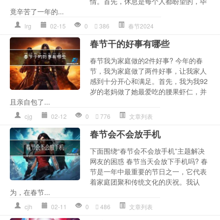
情。首先，休息是每个人都盼望的，毕
竟辛苦了一年的...
lrg
02-15
0
386
春节2024
春节干的好事有哪些
春节我为家庭做的2件好事? 今年的春
节，我为家庭做了两件好事，让我家人
感到十分开心和满足。首先，我为我92
岁的老妈做了她最爱吃的腰果虾仁，并
且亲自包了...
cjg
02-12
0
776
文章列表
春节会不会放手机
下面围绕“春节会不会放手机”主题解决
网友的困惑 春节当天会放下手机吗? 春
节是一年中最重要的节日之一，它代表
着家庭团聚和传统文化的庆祝。我认
为，在春节...
cjh
02-11
0
486
文章列表