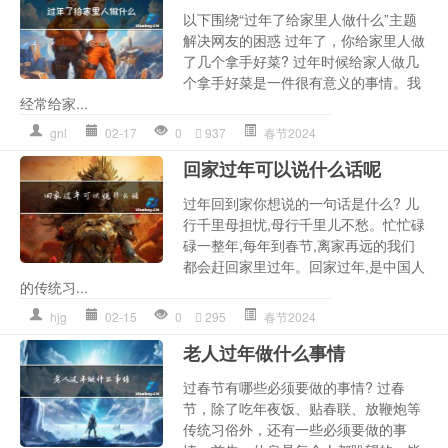
以下围绕“过年了给家里人做什么”主题
解决网友的困惑 过年了，你给家里人做
了几个拿手好菜? 过年时候给家人做几
个拿手好菜是一件很有意义的事情。我
经常给家...
gnl
02-17
0
937
春节2024
回家过年可以说什么话呢
过年回到家你想说的一句话是什么? 儿
行千里母担忧,母行千里儿不愁。忙忙碌
碌一整年,每年到春节,离家再远的我们
都会赶回家里过年。回家过年,是中国人
的传统习...
hjg
02-15
0
295
春节2024
老人过年做什么事情
过春节有哪些必须要做的事情? 过春
节，除了吃年夜饭、贴春联、放鞭炮等
传统习俗外，还有一些必须要做的事