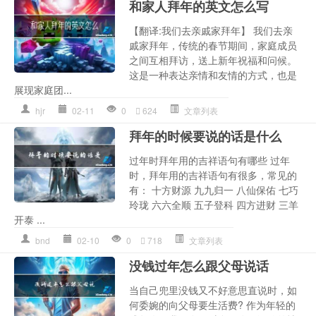
和家人拜年的英文怎么写
【翻译:我们去亲戚家拜年】 我们去亲
戚家拜年，传统的春节期间，家庭成员
之间互相拜访，送上新年祝福和问候。
这是一种表达亲情和友情的方式，也是
展现家庭团...
hjr
02-11
0
624
文章列表
拜年的时候要说的话是什么
过年时拜年用的吉祥语句有哪些 过年
时，拜年用的吉祥语句有很多，常见的
有： 十方财源 九九归一 八仙保佑 七巧
玲珑 六六全顺 五子登科 四方进财 三羊
开泰 ...
bnd
02-10
0
718
文章列表
没钱过年怎么跟父母说话
当自己兜里没钱又不好意思直说时，如
何委婉的向父母要生活费? 作为年轻的