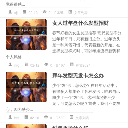
觉得很感...
cjl
02-13
0
325
文章列表
女人过年盘什么发型招财
春节好看的女生发型推荐 现代发型不分
过年和平日，只有新旧之分。过年烫头
是一种风俗习惯，代表着新的开始。在
选择发型样式时，可以考虑流行趋势和
个人风格...
nrg
02-12
0
167
春节2024
拜年发型无发卡怎么办
少个“发”卡，怎么办? 在拜年活动中，
有很多人都集齐了各种发卡，唯独自己
缺少了一个“发”卡。这种情况并不少
见，可要怎么办呢？首先，我们不要灰
心，因为缺少...
bnf
02-10
0
689
文章列表
过年收拾什么好