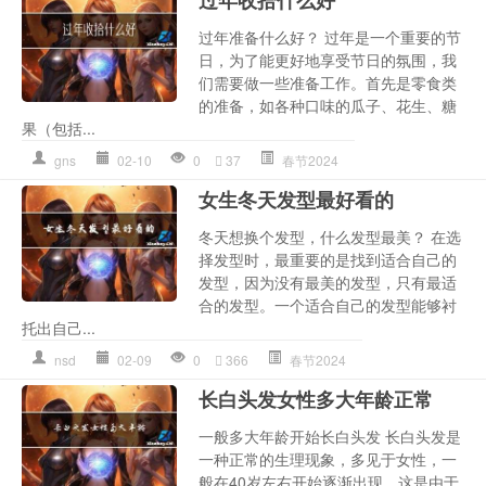
过年准备什么好？ 过年是一个重要的节
日，为了能更好地享受节日的氛围，我
们需要做一些准备工作。首先是零食类
的准备，如各种口味的瓜子、花生、糖
果（包括...
gns
02-10
0
37
春节2024
女生冬天发型最好看的
冬天想换个发型，什么发型最美？ 在选
择发型时，最重要的是找到适合自己的
发型，因为没有最美的发型，只有最适
合的发型。一个适合自己的发型能够衬
托出自己...
nsd
02-09
0
366
春节2024
长白头发女性多大年龄正常
一般多大年龄开始长白头发 长白头发是
一种正常的生理现象，多见于女性，一
般在40岁左右开始逐渐出现。这是由于