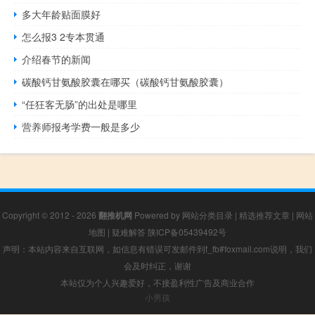
多大年龄贴面膜好
怎么报3 2专本贯通
介绍春节的新闻
碳酸钙甘氨酸胶囊在哪买（碳酸钙甘氨酸胶囊）
“任狂客无肠”的出处是哪里
营养师报考学费一般是多少
Copyright © 2012 - 2026
翻推机网
Powered by
网站分类目录
|
精选推荐文章
|
网站
地图
|
疑难解答
陕ICP备05439492号
声明：本站内容来自互联网，如信息有错误可发邮件到f_fb#foxmail.com说明，我们
会及时纠正，谢谢
本站仅为个人兴趣爱好，不接盈利性广告及商业合作
小男孩