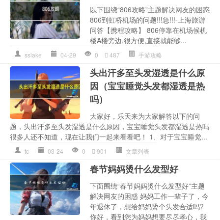
以下围绕“806攻略”主题解决网友的困惑
806到虹桥机场的问题!!!急!!!-上海旅游
问答【携程攻略】 806停靠在机场候机
楼A楼旁边,很方便,直接就能够...
sslake
04-29
0
487
手游攻略
头出汗多至头发湿透是什么原
因（宝宝睡觉头发都湿透是热
吗）
大家好，乐天来为大家解答以下的问
题，头出汗多至头发湿透是什么原因，宝宝睡觉头发都湿透是热吗
很多人还不知道，现在让我们一起来看看吧！ 1、对于宝宝睡觉...
tc
03-24
0
901
文章列表
春节妈妈烫什么发型好
下面围绕“春节妈妈烫什么发型好”主题
解决网友的困惑 妈妈工作一辈子了，今
年退休了，想给妈妈烫个头发合适吗?
你好，看到您为妈妈想要尽尽孝心，我