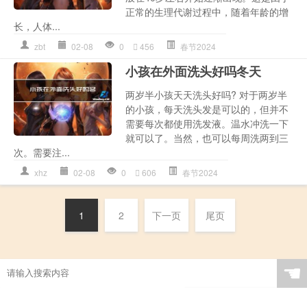
正常的生理代谢过程中，随着年龄的增
长，人体...
zbt
02-08
0
456
春节2024
小孩在外面洗头好吗冬天
两岁半小孩天天洗头好吗? 对于两岁半
的小孩，每天洗头发是可以的，但并不
需要每次都使用洗发液。温水冲洗一下
就可以了。当然，也可以每周洗两到三
次。需要注...
xhz
02-08
0
606
春节2024
1
2
下一页
尾页
☚