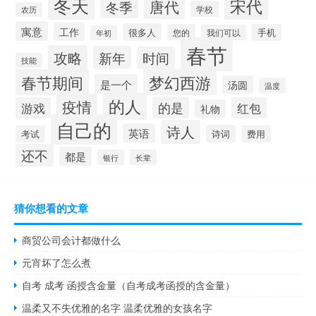
冬天
宋代
唐代
冬季
学校
农历
寓意
工作
很多人
您的
手机
我们可以
年初
春节
攻略
新年
时间
技能
梦幻西游
春节期间
是一个
汤圆
温度
的人
疫情
的是
游戏
红包
礼物
自己的
诗人
英语
诗词
考试
费用
还不
都是
银行
长辈
猜你想看的文章
商贸公司会计都做什么
元宵坏了怎么煮
自考 成考 函授含金量（自考成考函授的含金量）
温柔又不失优雅的名字 温柔优雅的女孩名字