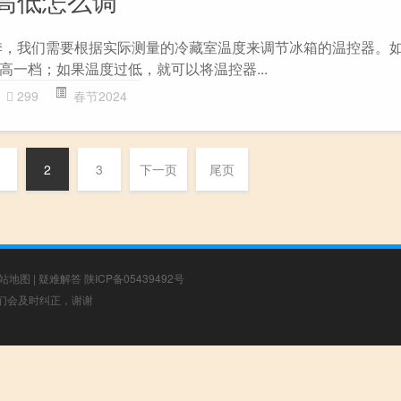
高低怎么调
季，我们需要根据实际测量的冷藏室温度来调节冰箱的温控器。
高一档；如果温度过低，就可以将温控器...
299
春节2024
2
3
下一页
尾页
站地图
|
疑难解答
陕ICP备05439492号
，我们会及时纠正，谢谢