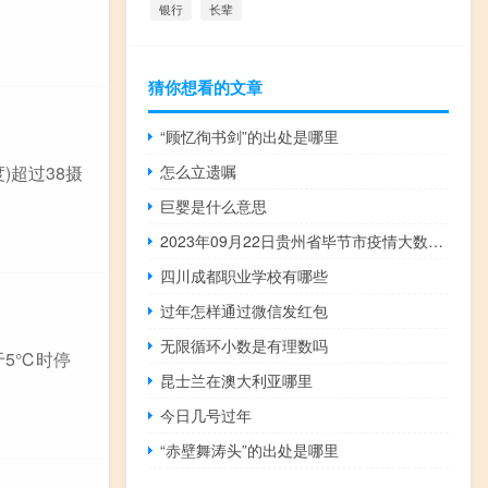
银行
长辈
猜你想看的文章
“顾忆徇书剑”的出处是哪里
)超过38摄
怎么立遗嘱
巨婴是什么意思
2023年09月22日贵州省毕节市疫情大数据-今日/今天疫情全网搜索最新实时消息动态情况通知播报
四川成都职业学校有哪些
过年怎样通过微信发红包
无限循环小数是有理数吗
于5℃时停
昆士兰在澳大利亚哪里
今日几号过年
“赤壁舞涛头”的出处是哪里