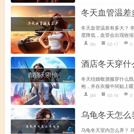
冬天血管温差
冬天血管温差有多大？ 
度降低，血管会出现收缩
dtx
02-17
0
酒店冬天穿什
冬天结婚敬酒服穿什么既
袍，并在衣服中间贴上暖
jdd
02-16
0
乌龟冬天怎么
乌龟冬天室内怎么养？ 