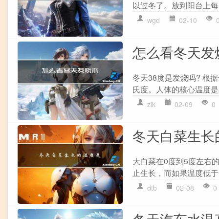
以过冬了。放到阳台上每
wgd
02-10
怎么看冬天发
冬天38度是发烧吗? 根
氏度。人体的核心温度是
zlk
02-09
0
冬天白菜生长
大白菜在0度到5度左右
止生长，而如果温度低于-
dtb
02-08
0