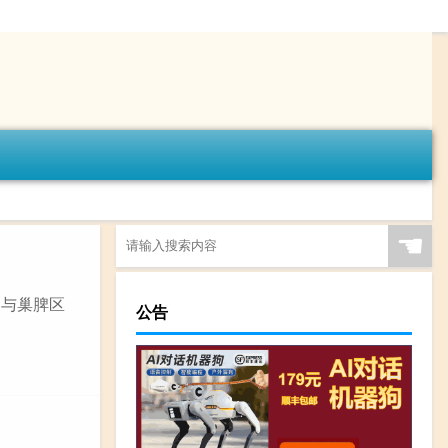
☚
础与巢脾区
公告