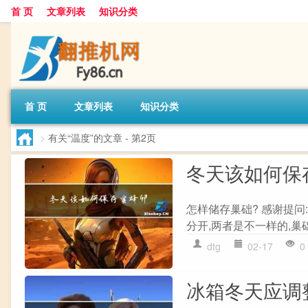
首 页
文章列表
知识分类
首 页
文章列表
知识分类
>
有关“温度”的文章
- 第2页
冬天该如何保
怎样储存巢础? 感谢提问
分开,两者是不一样的,巢
dtg
02-17
0
冰箱冬天应调