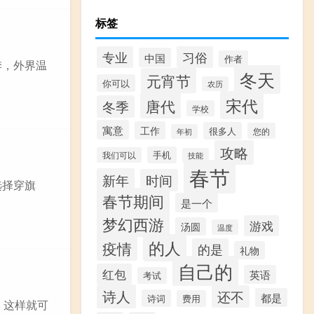
标签
习俗
专业
中国
作者
季，外界温
冬天
元宵节
你可以
农历
宋代
唐代
冬季
学校
寓意
工作
很多人
您的
年初
攻略
手机
我们可以
技能
春节
新年
时间
选择穿旗
春节期间
是一个
梦幻西游
游戏
汤圆
温度
的人
疫情
的是
礼物
自己的
红包
英语
考试
诗人
还不
都是
诗词
费用
，这样就可