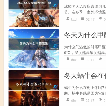
冰箱冬天温度应该调到几
节。在冬季，室外环境温度
bxd
02-17
0
冬天为什么甲
为什么气温低的时候甲醛
9℃，温度越高浓度越高
dtw
02-17
0
冬天蜗牛会在
蜗牛为什么在树上冬眠?
寒。蜗牛冬眠是因为它们
dtw
02-17
0