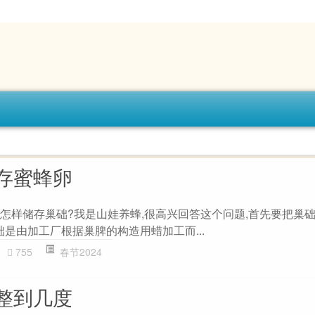
存蜜蜂卵
:怎样储存巢础?我是山娃养蜂,很高兴回答这个问题,首先要把巢
础是由加工厂根据巢脾的构造用蜡加工而...
755
春节2024
整到几度