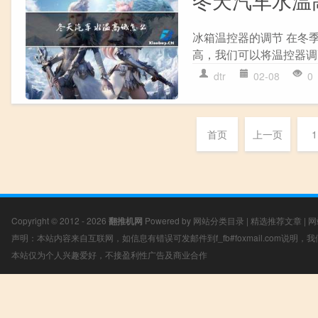
冬天汽车水温
冰箱温控器的调节 在冬
高，我们可以将温控器调
dtr
02-08
0
首页
上一页
1
Copyright © 2012 - 2026
翻推机网
Powered by
网站分类目录
|
精选推荐文章
|
网
声明：本站内容来自互联网，如信息有错误可发邮件到f_fb#foxmail.com说明
本站仅为个人兴趣爱好，不接盈利性广告及商业合作