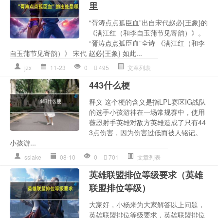
里
“胥涛点点孤臣血”出自宋代赵必{王象}的
《满江红（和李自玉蒲节见寄韵）》。
“胥涛点点孤臣血”全诗 《满江红（和李
自玉蒲节见寄韵）》 宋代 赵必{王象} 如此...
jzx
11-23
0
495
文章列表
443什么梗
释义 这个梗的含义是指LPL赛区IG战队
的选手小孩游神在一场常规赛中，使用
薇恩射手英雄对敌方英雄造成了只有44
3点伤害，因为伤害过低而被人铭记。
小孩游...
sslake
08-10
0
701
文章列表
英雄联盟排位等级要求（英雄
联盟排位等级）
大家好，小杨来为大家解答以上问题，
英雄联盟排位等级要求，英雄联盟排位