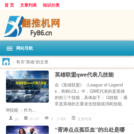
首 页
文章列表
知识分类
网站导航
>
有关“英雄”的文章
英雄联盟qwe代表几技能
在《英雄联盟》（League of Legend
s，简称LOL）中，QWE代表的是英雄
的前三个技能，具体如下： Q技能 ：通
常是英雄的主要攻击技能或消耗技能。
W技能 ：作为...
yx
01-07
0
455
文章列表
“胥涛点点孤臣血”的出处是哪