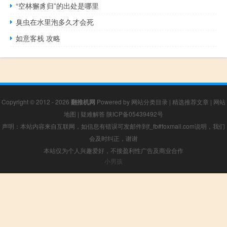
“空林獬豸归”的出处是哪里
臭虫在水里泡多久才会死
如意客栈 攻略
Copyright © 2012 - 2026
翻推机网
Powered by
网站分类目录
|
精选推荐文章
|
网站
地图
|
疑难解答
陕ICP备05439492号
声明：本站内容来自互联网，如信息有错误可发邮件到f_fb#foxmail.com说明，我们
会及时纠正，谢谢
本站仅为个人兴趣爱好，不接盈利性广告及商业合作
小男孩