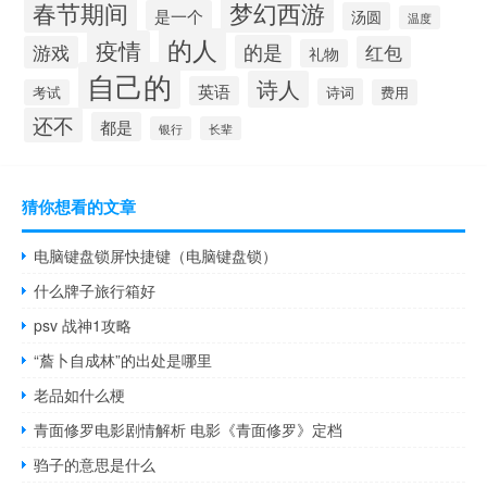
梦幻西游
春节期间
是一个
汤圆
温度
的人
疫情
的是
游戏
红包
礼物
自己的
诗人
英语
诗词
考试
费用
还不
都是
银行
长辈
猜你想看的文章
电脑键盘锁屏快捷键（电脑键盘锁）
什么牌子旅行箱好
psv 战神1攻略
“薝卜自成林”的出处是哪里
老品如什么梗
青面修罗电影剧情解析 电影《青面修罗》定档
驺子的意思是什么