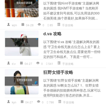
以下围绕“我叫mt手游攻略”主题解决网
友的困惑 我叫MT手游攻略? 当然刚开
始不建议拿到号就练,可以先用送的300
石抽英雄,抽个群最好,如果抽不到就...
wjm
04-28
0
85
手游攻略
d.va 攻略
以下围绕“d.va 攻略”主题解决网友的困
惑 守卫生命线无敌点位怎么上去? 要上
去守卫生命线无敌点位,需要使用一些特
定的技巧和战术。下面是一些可...
d.v
04-27
0
541
手游攻略
狂野女猎手攻略
以下围绕“狂野女猎手攻略”主题解决网
友的困惑 lol豹女怎么玩? 1、狂野女猎
手奈德丽的技能拥有两种形态,玩家可以
使用R技能进行形态的切换,并且...
kyn
04-27
0
786
手游攻略