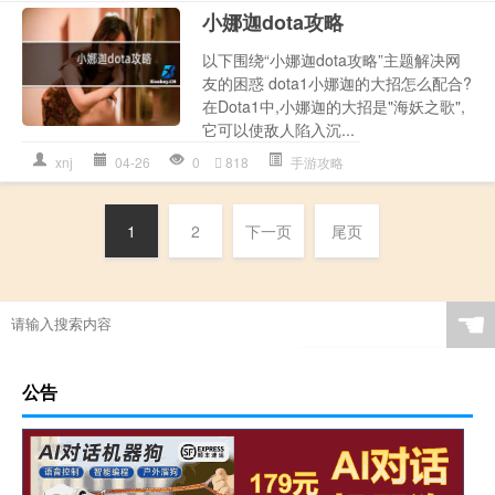
小娜迦dota攻略
以下围绕“小娜迦dota攻略”主题解决网
友的困惑 dota1小娜迦的大招怎么配合?
在Dota1中,小娜迦的大招是"海妖之歌",
它可以使敌人陷入沉...
xnj
04-26
0
818
手游攻略
1
2
下一页
尾页
☚
公告