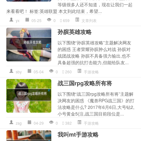
等级很多人还不知道，现在让我们一起
来看看吧！ 标签:英雄联盟 本文到此结束，希望...
yx
05-25
0
659
文章列表
孙膑英雄攻略
以下围绕“孙膑英雄攻略”主题解决网友
的困惑 王者荣耀孙膑肿么对战 孙膑对
战团战攻略 孙膑不具备强力输出,也不
具备超强的抗打击能力,但能给队友...
sby
05-04
0
260
手游攻略
战三国rpg攻略所有将
以下围绕“战三国rpg攻略所有将”主题解
决网友的困惑 《魔兽RPG战三国》的打
法攻略是什么? 2017年6月6日,大号钻2,
小号黄金5(注,战三国目前段位是...
zsg
04-29
0
382
手游攻略
我叫mt手游攻略