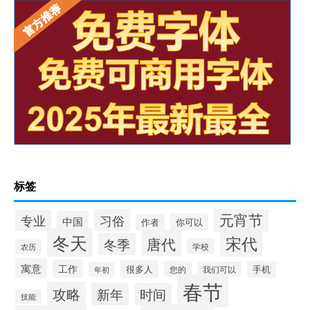
标签
元宵节
习俗
专业
中国
你可以
作者
冬天
宋代
唐代
冬季
学校
农历
寓意
工作
很多人
您的
手机
我们可以
年初
春节
攻略
新年
时间
技能