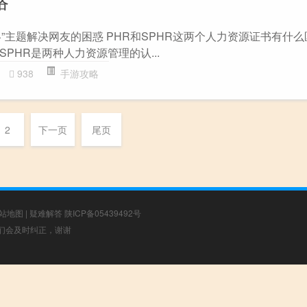
略
”主题解决网友的困惑 PHR和SPHR这两个人力资源证书有什么区别
SPHR是两种人力资源管理的认...
938
手游攻略
2
下一页
尾页
站地图
|
疑难解答
陕ICP备05439492号
，我们会及时纠正，谢谢