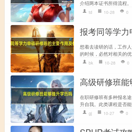
介绍两本证书所得流程。 
td
10-28
0
报考同等学力
想着去读研的话，工作人
的时候，必然对相关的优
bk
10-28
0
高级研修班能
在职研修班有多种报名途
升自我。此类课程是否能
gj
10-27
0