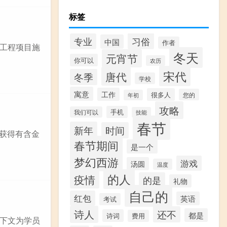
标签
习俗
专业
中国
作者
工程项目施
冬天
元宵节
你可以
农历
宋代
唐代
冬季
学校
寓意
工作
很多人
您的
年初
攻略
手机
我们可以
技能
春节
新年
时间
获得有含金
春节期间
是一个
梦幻西游
游戏
汤圆
温度
的人
疫情
的是
礼物
自己的
红包
英语
考试
诗人
还不
都是
诗词
费用
下文为学员