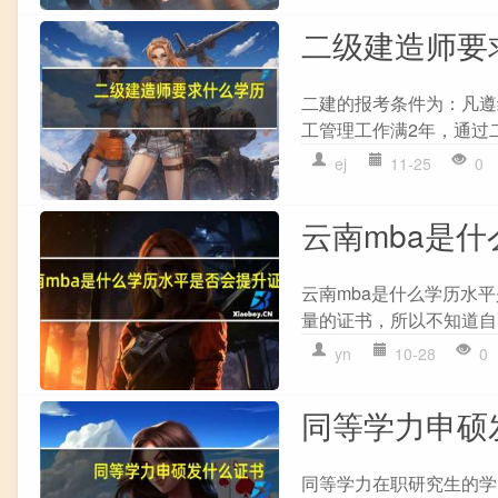
二级建造师要
二建的报考条件为：凡遵
工管理工作满2年，通过二
ej
11-25
0
云南mba是
云南mba是什么学历水
量的证书，所以不知道自
yn
10-28
0
同等学力申硕
同等学力在职研究生的学