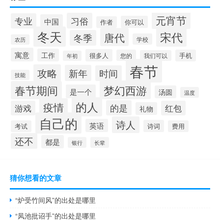
元宵节
习俗
专业
中国
你可以
作者
冬天
宋代
唐代
冬季
学校
农历
寓意
工作
很多人
您的
手机
我们可以
年初
春节
攻略
新年
时间
技能
梦幻西游
春节期间
是一个
汤圆
温度
的人
疫情
的是
游戏
红包
礼物
自己的
诗人
英语
诗词
考试
费用
还不
都是
银行
长辈
猜你想看的文章
“炉受竹间风”的出处是哪里
“凤池批诏手”的出处是哪里