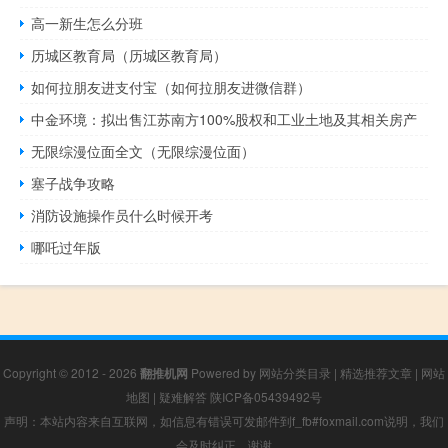
高一新生怎么分班
历城区教育局（历城区教育局）
如何拉朋友进支付宝（如何拉朋友进微信群）
中金环境：拟出售江苏南方100%股权和工业土地及其相关房产
无限综漫位面全文（无限综漫位面）
塞子战争攻略
消防设施操作员什么时候开考
哪吒过年版
Copyright © 2012 - 2026
翻推机网
Powered by
网站分类目录
|
精选推荐文章
|
网站
地图
|
疑难解答
陕ICP备05439492号
声明：本站内容来自互联网，如信息有错误可发邮件到f_fb#foxmail.com说明，我们
会及时纠正，谢谢