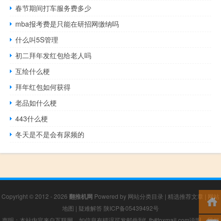
春节期间打车服务费多少
mba报考费是只能在研招网缴纳吗
什么叫5S管理
初二拜年发红包给老人吗
互绘什么梗
拜年红包如何获得
老品如什么梗
443什么梗
冬天是不是会有尿频的
Copyright © 2012 - 2026
翻推机网
Powered by
网站分类目录
|
精选推荐文章
|
网站
地图
|
疑难解答
陕ICP备05439492号
声明：本站内容来自互联网，如信息有错误可发邮件到f_fb#foxmail.com说明，我们