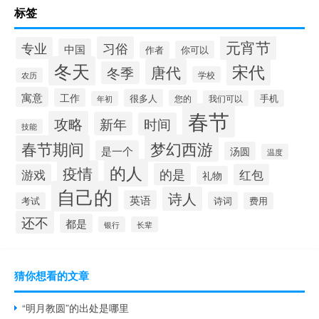
标签
元宵节
习俗
专业
中国
你可以
作者
冬天
宋代
唐代
冬季
学校
农历
寓意
工作
很多人
您的
手机
我们可以
年初
春节
攻略
新年
时间
技能
梦幻西游
春节期间
是一个
汤圆
温度
的人
疫情
的是
游戏
红包
礼物
自己的
诗人
英语
诗词
考试
费用
还不
都是
银行
长辈
猜你想看的文章
“明月教圆”的出处是哪里