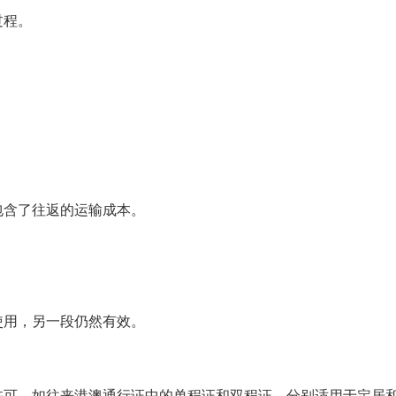
过程。
包含了往返的运输成本。
使用，另一段仍然有效。
许可，如往来港澳通行证中的单程证和双程证，分别适用于定居