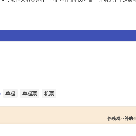
：
单程
单程票
机票
伤残就业补助