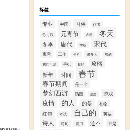
标签
习俗
专业
中国
作者
冬天
元宵节
你可以
农历
宋代
唐代
冬季
学校
寓意
工作
很多人
您的
年初
攻略
手机
我们可以
技能
春节
新年
时间
春节期间
是一个
梦幻西游
游戏
汤圆
温度
的人
疫情
的是
礼物
自己的
红包
英语
考试
诗人
还不
都是
诗词
费用
和临时访问