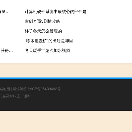
在截至9月29日当周内欧洲央行紧急抗疫购债计划（PEPP）的持有量净减少31.86亿欧元而上一周减少了9.62亿欧元
计算机硬件系统中最核心的部件是
古剑奇谭3剧情攻略
柿子冬天怎么管理的
“啄木抱蠹枿”的出处是哪里
海创药业：治疗痛风相关的高尿酸血症HP501缓释片临床试验申请获得FDA受理
冬天暖手宝怎么加水视频
站地图
|
疑难解答
陕ICP备05439492号
，我们会及时纠正，谢谢