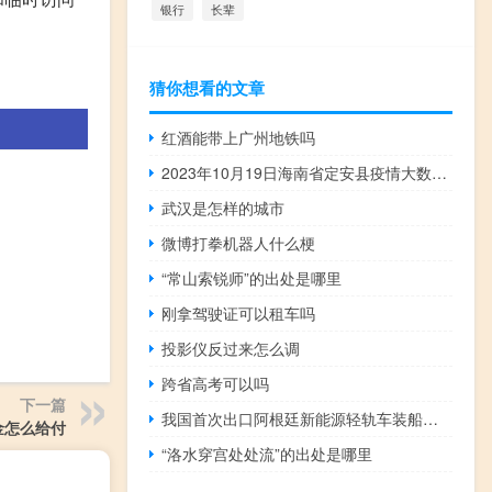
银行
长辈
猜你想看的文章
红酒能带上广州地铁吗
2023年10月19日海南省定安县疫情大数据-今日/今天疫情全网搜索最新实时消息动态情况通知播报
武汉是怎样的城市
微博打拳机器人什么梗
“常山索锐师”的出处是哪里
刚拿驾驶证可以租车吗
投影仪反过来怎么调
跨省高考可以吗
下一篇
我国首次出口阿根廷新能源轻轨车装船启运
金怎么给付
“洛水穿宫处处流”的出处是哪里