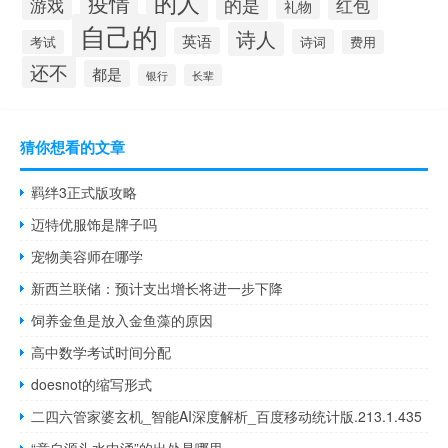
的人
疫情
的是
游戏
红包
礼物
自己的
诗人
英语
诗词
考试
费用
还不
都是
银行
长辈
猜你想看的文章
羁绊3正式版攻略
迈特优服饰是牌子吗
宠物美容师在哪学
新西兰联储：预计支出增长将进一步下降
饲养金鱼是放入金鱼藻的原因
高中数学考试时间分配
doesnot的缩写形式
二四六管家婆玄机_智能AI深度解析_百度移动统计版.213.1.435
“意自源头水中涌”的出处是哪里