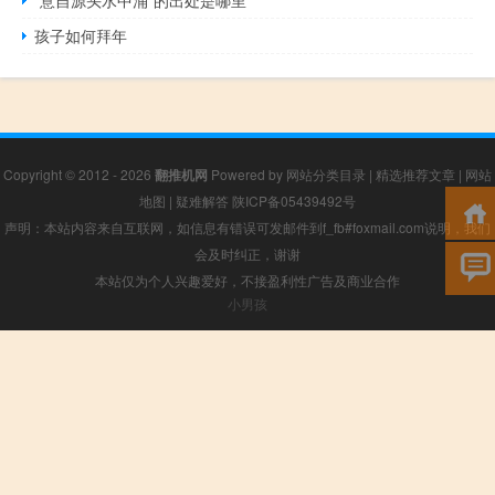
孩子如何拜年
Copyright © 2012 - 2026
翻推机网
Powered by
网站分类目录
|
精选推荐文章
|
网站
地图
|
疑难解答
陕ICP备05439492号
声明：本站内容来自互联网，如信息有错误可发邮件到f_fb#foxmail.com说明，我们
会及时纠正，谢谢
本站仅为个人兴趣爱好，不接盈利性广告及商业合作
小男孩