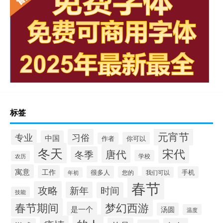
标签
元宵节
习俗
专业
中国
你可以
作者
冬天
宋代
唐代
冬季
学校
农历
寓意
工作
很多人
您的
手机
我们可以
年初
春节
攻略
新年
时间
技能
梦幻西游
春节期间
是一个
汤圆
温度