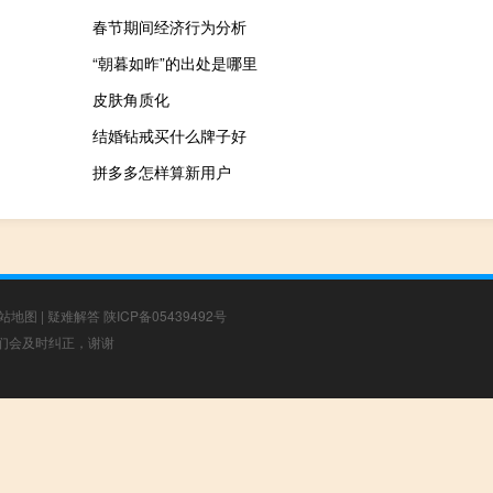
春节期间经济行为分析
“朝暮如昨”的出处是哪里
皮肤角质化
结婚钻戒买什么牌子好
拼多多怎样算新用户
站地图
|
疑难解答
陕ICP备05439492号
，我们会及时纠正，谢谢