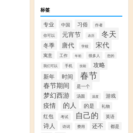
标签
习俗
专业
中国
作者
冬天
元宵节
你可以
农历
宋代
唐代
冬季
学校
寓意
工作
很多人
您的
年初
攻略
手机
我们可以
技能
春节
新年
时间
春节期间
是一个
梦幻西游
游戏
汤圆
温度
的人
疫情
的是
礼物
自己的
红包
英语
考试
诗人
还不
都是
诗词
费用