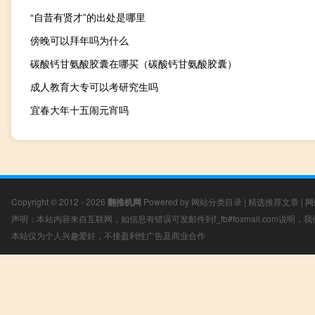
“自昔有贤才”的出处是哪里
傍晚可以拜年吗为什么
碳酸钙甘氨酸胶囊在哪买（碳酸钙甘氨酸胶囊）
成人教育大专可以考研究生吗
宜春大年十五闹元宵吗
Copyright © 2012 - 2026
翻推机网
Powered by
网站分类目录
|
精选推荐文章
|
网
声明：本站内容来自互联网，如信息有错误可发邮件到f_fb#foxmail.com说明
本站仅为个人兴趣爱好，不接盈利性广告及商业合作