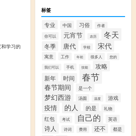
标签
习俗
专业
中国
作者
冬天
元宵节
你可以
农历
宋代
唐代
冬季
度和学习的
学校
寓意
工作
很多人
您的
年初
攻略
手机
我们可以
技能
春节
新年
时间
春节期间
是一个
梦幻西游
游戏
汤圆
温度
的人
疫情
的是
礼物
自己的
红包
英语
考试
诗人
还不
都是
诗词
费用