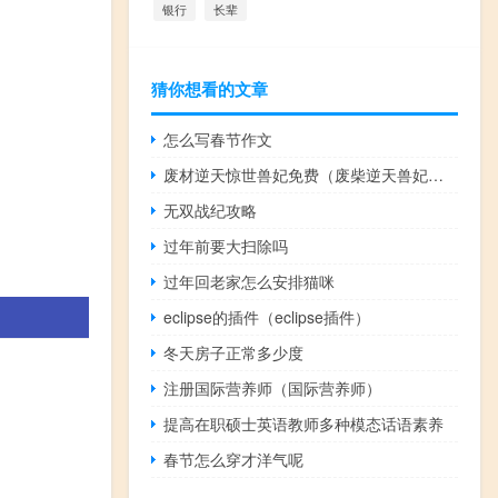
银行
长辈
猜你想看的文章
怎么写春节作文
废材逆天惊世兽妃免费（废柴逆天兽妃倾天下）
无双战纪攻略
过年前要大扫除吗
过年回老家怎么安排猫咪
eclipse的插件（eclipse插件）
冬天房子正常多少度
注册国际营养师（国际营养师）
提高在职硕士英语教师多种模态话语素养
春节怎么穿才洋气呢