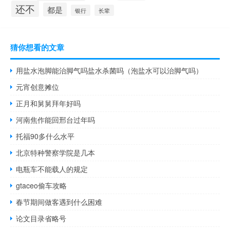
还不
都是
银行
长辈
猜你想看的文章
用盐水泡脚能治脚气吗盐水杀菌吗（泡盐水可以治脚气吗）
元宵创意摊位
正月和舅舅拜年好吗
河南焦作能回邢台过年吗
托福90多什么水平
北京特种警察学院是几本
电瓶车不能载人的规定
gtaceo偷车攻略
春节期间做客遇到什么困难
论文目录省略号