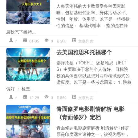
人每天消耗的大卡数量受多种因素影
响，包括基础代谢率、身体活动水平、
性别、年龄、体重等。以下是一些概括
性的信息： 基础代谢率 ：指的是在静
息状态下维持...
rl
01-05
0
368
文章列表
去美国雅思和托福哪个
选择托福（TOEFL）还是雅思（IELT
S）主要取决于您的个人偏好、目标院
校的具体要求以及您对两种考试形式的
适应度。以下是一些考虑因素： 1. 院校
偏好 ： 检查...
rl
12-28
0
860
文章列表
青面修罗电影剧情解析 电影
《青面修罗》定档
青面修罗电影剧情解析 剧情解析∶ 修罗
原是印度远古诸神之一，被视为恶神，