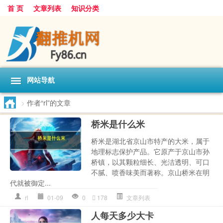
首 页
文章列表
知识分类
网站导航
>
作者“rl”的文章
桥米是什么米
桥米是湖北省京山市特产的大米，属于
地理标志保护产品。它原产于京山市孙
桥镇，以其颗粒细长、光洁透明、可口
不腻、喷香味美而著称。京山桥米在明
代就被御定...
rl
01-09
0
178
文章列表
人每天多少大卡