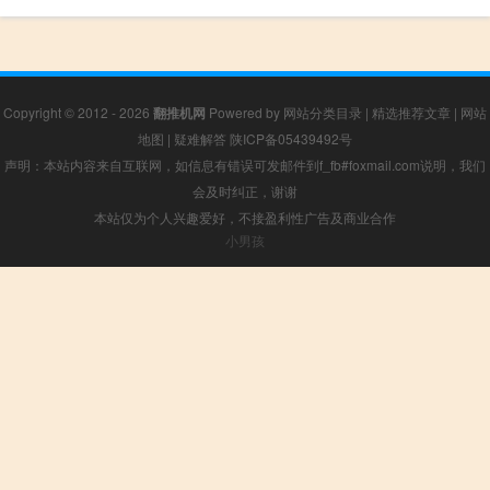
Copyright © 2012 - 2026
翻推机网
Powered by
网站分类目录
|
精选推荐文章
|
网站
地图
|
疑难解答
陕ICP备05439492号
声明：本站内容来自互联网，如信息有错误可发邮件到f_fb#foxmail.com说明，我们
会及时纠正，谢谢
本站仅为个人兴趣爱好，不接盈利性广告及商业合作
小男孩