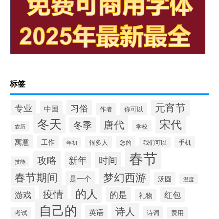
标签
元宵节
习俗
专业
中国
你可以
作者
冬天
宋代
唐代
冬季
学校
农历
寓意
工作
很多人
您的
手机
我们可以
年初
春节
攻略
新年
时间
技能
梦幻西游
春节期间
是一个
汤圆
温度
的人
疫情
的是
游戏
红包
礼物
自己的
诗人
英语
诗词
考试
费用