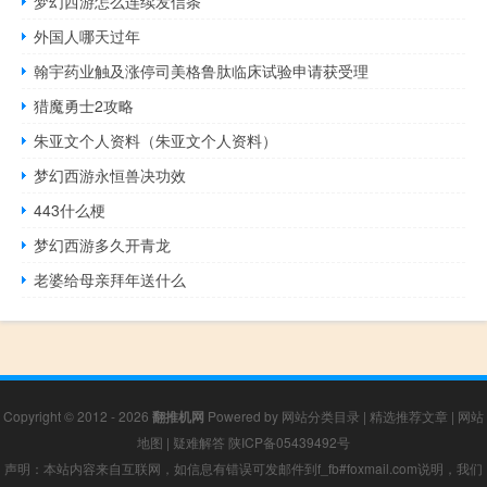
梦幻西游怎么连续发信条
外国人哪天过年
翰宇药业触及涨停司美格鲁肽临床试验申请获受理
猎魔勇士2攻略
朱亚文个人资料（朱亚文个人资料）
梦幻西游永恒兽决功效
443什么梗
梦幻西游多久开青龙
老婆给母亲拜年送什么
Copyright © 2012 - 2026
翻推机网
Powered by
网站分类目录
|
精选推荐文章
|
网站
地图
|
疑难解答
陕ICP备05439492号
声明：本站内容来自互联网，如信息有错误可发邮件到f_fb#foxmail.com说明，我们