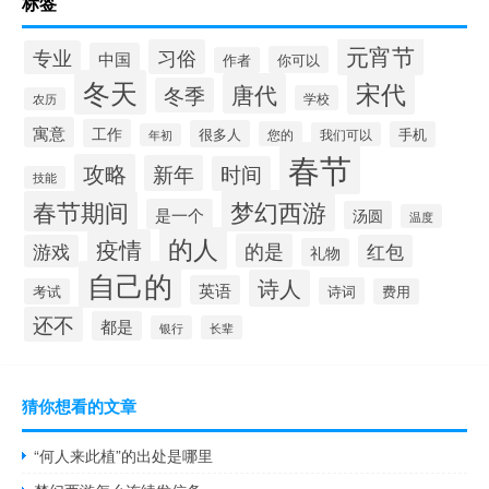
标签
元宵节
习俗
专业
中国
你可以
作者
冬天
宋代
唐代
冬季
学校
农历
寓意
工作
很多人
您的
手机
我们可以
年初
春节
攻略
新年
时间
技能
梦幻西游
春节期间
是一个
汤圆
温度
的人
疫情
的是
游戏
红包
礼物
自己的
诗人
英语
诗词
考试
费用
还不
都是
银行
长辈
猜你想看的文章
“何人来此植”的出处是哪里