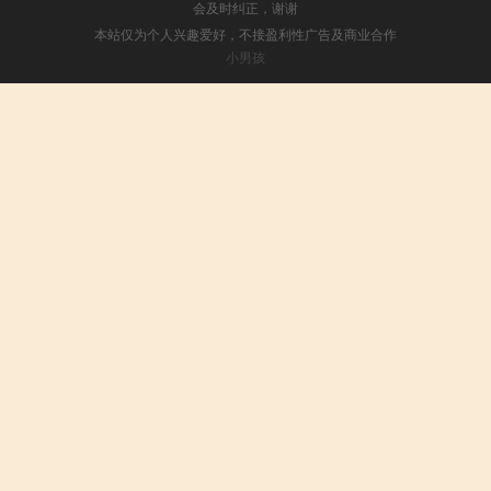
会及时纠正，谢谢
本站仅为个人兴趣爱好，不接盈利性广告及商业合作
小男孩