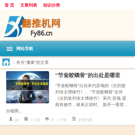
首 页
文章列表
知识分类
网站导航
>
有关“藩篱”的文章
“节耸蛟螭骨”的出处是哪里
“节耸蛟螭骨”出自宋代苏颂的《次韵签
判张太博移竹》。 “节耸蛟螭骨”全诗
《次韵签判张太博移竹》 宋代 苏颂 梁
苑有修竹，移来正得时。 新开一斋馆，
分植两...
jzj
11-23
0
158
文章列表