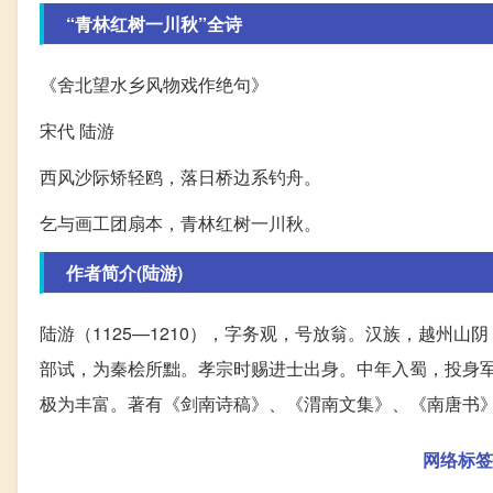
“青林红树一川秋”全诗
《舍北望水乡风物戏作绝句》
宋代 陆游
西风沙际矫轻鸥，落日桥边系钓舟。
乞与画工团扇本，青林红树一川秋。
作者简介(陆游)
陆游（1125—1210），字务观，号放翁。汉族，越州
部试，为秦桧所黜。孝宗时赐进士出身。中年入蜀，投身
极为丰富。著有《剑南诗稿》、《渭南文集》、《南唐书
网络标签