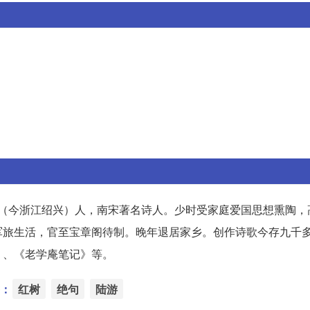
山阴（今浙江绍兴）人，南宋著名诗人。少时受家庭爱国思想熏陶
军旅生活，官至宝章阁待制。晚年退居家乡。创作诗歌今存九千
》、《老学庵笔记》等。
：
红树
绝句
陆游