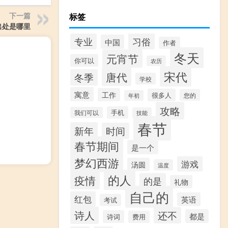
下一篇
标签
出处是哪里
习俗
专业
中国
作者
冬天
元宵节
你可以
农历
宋代
唐代
冬季
学校
寓意
工作
很多人
您的
年初
攻略
手机
我们可以
技能
春节
新年
时间
春节期间
是一个
梦幻西游
游戏
汤圆
温度
的人
疫情
的是
礼物
自己的
红包
英语
考试
诗人
还不
都是
诗词
费用