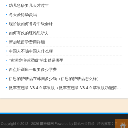
幼儿急疹要几天才过年
冬天爱得肠炎吗
现阶段如何备考中级会计
如何有效的练雅思听力
新加坡留学费用详细
中国人不骗中国人什么梗
“古洞烧痕铺翠巘”的出处是哪里
西点培训班一般要多少学费
伊思的护肤品在韩国多少钱（伊思的护肤品怎么样）
微车查违章 V8.4.9 苹果版（微车查违章 V8.4.9 苹果版功能简介）
Copyright © 2012 - 2026
翻推机网
Powered by
网站分类目录
|
精选推荐文章
|
网站