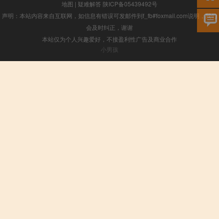
地图
|
疑难解答
陕ICP备05439492号
声明：本站内容来自互联网，如信息有错误可发邮件到f_fb#foxmail.com说明，我们
会及时纠正，谢谢
本站仅为个人兴趣爱好，不接盈利性广告及商业合作
小男孩