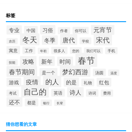
标签
元宵节
习俗
专业
中国
你可以
作者
冬天
宋代
唐代
冬季
学校
农历
寓意
工作
很多人
您的
手机
我们可以
年初
春节
攻略
新年
时间
技能
梦幻西游
春节期间
是一个
汤圆
温度
的人
疫情
的是
游戏
红包
礼物
自己的
诗人
英语
诗词
考试
费用
还不
都是
银行
长辈
猜你想看的文章