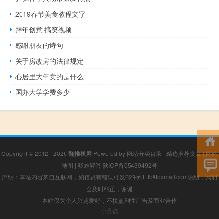
2019春节美食教程文字
拜年创意 搞笑视频
感谢朋友的诗句
关于房改房的法律规定
心居里大年卖的是什么
国办大学学费多少
Copyright © 2012 - 2026
翻推机网
Powered by
网站分类目录
|
精选推荐文章
|
网站
地图
|
疑难解答
陕ICP备05439492号
声明：本站内容来自互联网，如信息有错误可发邮件到f_fb#foxmail.com说明，我们
会及时纠正，谢谢
本站仅为个人兴趣爱好，不接盈利性广告及商业合作
小男孩