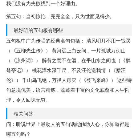
我们没有为失败找到一个好理由。
第五句：当初惊艳，完完全全，只为世面见得少。
最好听的五句板有哪些
五句板中广为传唱的经典名句包括： 清风明月不用一钱买
（《五柳先生传》） 黄河远上白云间，一片孤城万仞山
（《凉州词》） 醉翁之意不在酒，在乎山水之间也（《醉
翁亭记》） 桃花潭水深千尺，不及汪伦送我情（《赠汪
伦》） 千山鸟飞绝，万径人踪灭（《登飞来峰》） 这些诗
句意境优美，语言精炼，蕴藏着丰富的文化底蕴和人生哲
理，令人回味无穷。
相关问答
问：听说世界上最动人的五句话能触动人心，你知道都是
哪五句吗？