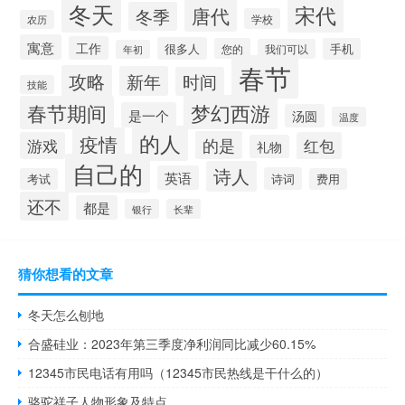
冬天
宋代
唐代
冬季
学校
农历
寓意
工作
很多人
您的
手机
我们可以
年初
春节
攻略
新年
时间
技能
梦幻西游
春节期间
是一个
汤圆
温度
的人
疫情
的是
游戏
红包
礼物
自己的
诗人
英语
诗词
考试
费用
还不
都是
银行
长辈
猜你想看的文章
冬天怎么刨地
合盛硅业：2023年第三季度净利润同比减少60.15%
12345市民电话有用吗（12345市民热线是干什么的）
骆驼祥子人物形象及特点