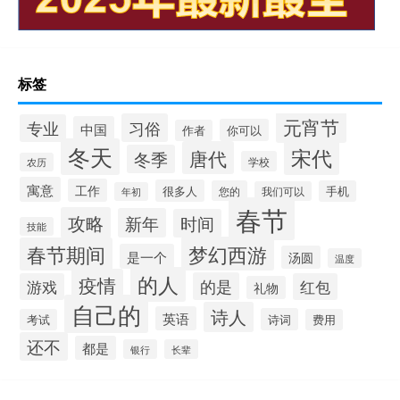
标签
元宵节
习俗
专业
中国
你可以
作者
冬天
宋代
唐代
冬季
学校
农历
寓意
工作
很多人
您的
手机
我们可以
年初
春节
攻略
新年
时间
技能
梦幻西游
春节期间
是一个
汤圆
温度
的人
疫情
的是
游戏
红包
礼物
自己的
诗人
英语
诗词
考试
费用
还不
都是
银行
长辈