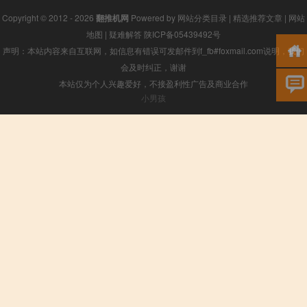
Copyright © 2012 - 2026
翻推机网
Powered by
网站分类目录
|
精选推荐文章
|
网站
地图
|
疑难解答
陕ICP备05439492号
声明：本站内容来自互联网，如信息有错误可发邮件到f_fb#foxmail.com说明，我们
会及时纠正，谢谢
本站仅为个人兴趣爱好，不接盈利性广告及商业合作
小男孩